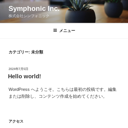
コ
Symphonic Inc.
ン
株式会社シンフォニック
テ
ン
ツ
メニュー
へ
ス
キ
カテゴリー:
未分類
ッ
プ
投
2024年7月5日
稿
Hello world!
日:
WordPress へようこそ。こちらは最初の投稿です。編集
または削除し、コンテンツ作成を始めてください。
アクセス